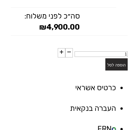
סה״כ לפני משלוח:
₪
4,900.00
כמות
של
הוספה לסל
מיטה
דגם
כרטיס אשראי
"כיס"
העברה בנקאית
ERN