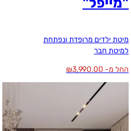
"מייפל"
מיטת ילדים מרופדת ונפתחת
למיטת חבר
החל מ-
3,990.00
₪