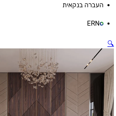
"פסים"
העברה בנקאית
ERN
🔍