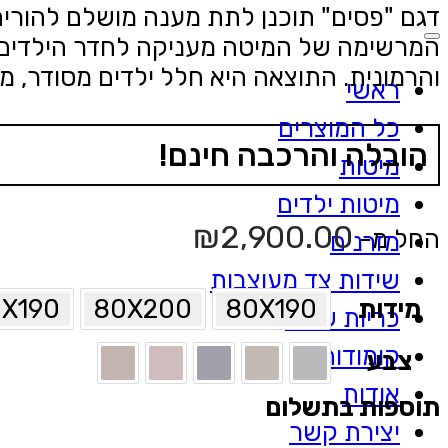
דגם "פסים" תוכנן לתת מענה מושלם להורים
המרשימה של המיטה מעניקה לחדר הילדים ת
והרמונית. התוצאה היא חלל ילדים מסודר, מודר
ראשי
כל המוצרים
הובלה והרכבה חינם!
מיטות
מיטות ילדים
₪
2,900.00
החל מ-
מזרנים
שידות צד מעוצבות
מידות
80X190
80X200
X190
כריות שינה
קומודות
צבע
אודות
תוספות בתשלום
יצירת קשר