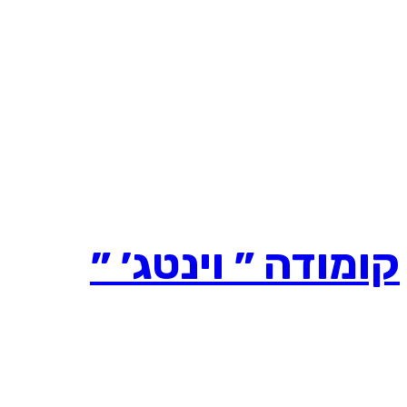
קומודה ״ וינטג׳ ״