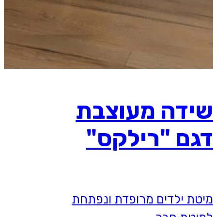
שידה מעוצבת
דגם "רילקס"
מיטת ילדים מרופדת ונפתחת