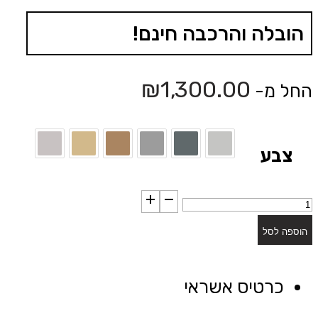
הובלה והרכבה חינם!
₪
1,300.00
החל מ-
צבע
כמות
של
הוספה לסל
שידה
דגם
כרטיס אשראי
"ג'נסיס"