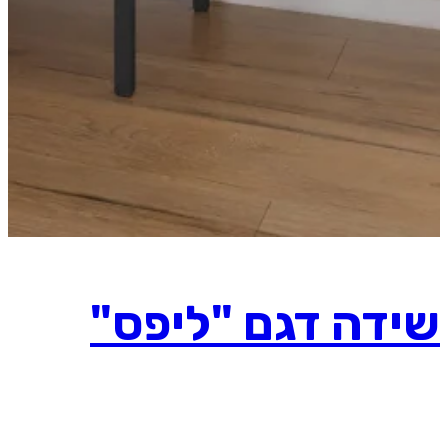
שידה דגם "ליפס"