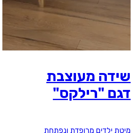
שידה מעוצבת
דגם "רילקס"
מיטת ילדים מרופדת ונפתחת