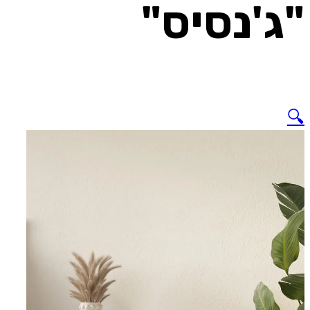
"ג'נסיס"
🔍