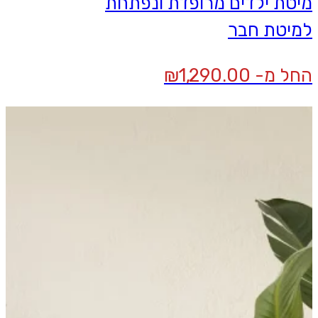
מיטת ילדים מרופדת ונפתחת
למיטת חבר
החל מ-
1,290.00
₪