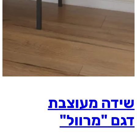
שידה מעוצבת
דגם "מרוול"