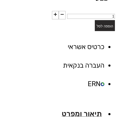
כמות
של
הוספה לסל
שידה
מעוצבת
כרטיס אשראי
מדגם
"נורד"
העברה בנקאית
ERN
תיאור ומפרט