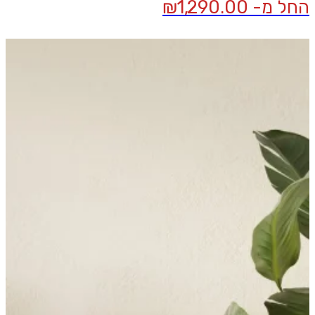
החל מ-
1,290.00
₪