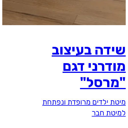
שידה בעיצוב
מודרני דגם
"מרסל"
מיטת ילדים מרופדת ונפתחת
למיטת חבר