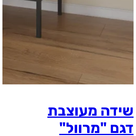
שידה מעוצבת
דגם "מרוול"