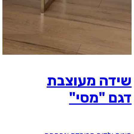
שידה מעוצבת
דגם "מסי"